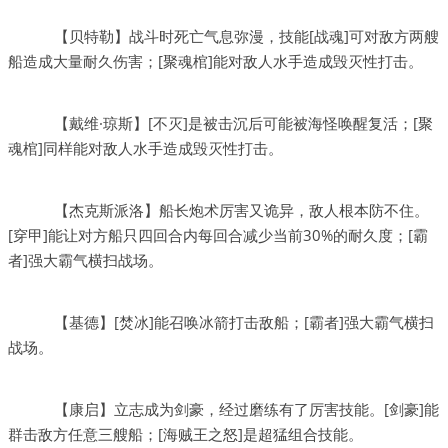
【贝特勒】战斗时死亡气息弥漫，技能[战魂]可对敌方两艘
船造成大量耐久伤害；[聚魂棺]能对敌人水手造成毁灭性打击。
【戴维·琼斯】[不灭]是被击沉后可能被海怪唤醒复活；[聚
魂棺]同样能对敌人水手造成毁灭性打击。
【杰克斯派洛】船长炮术厉害又诡异，敌人根本防不住。
[穿甲]能让对方船只四回合内每回合减少当前30%的耐久度；[霸
者]强大霸气横扫战场。
【基德】[焚冰]能召唤冰箭打击敌船；[霸者]强大霸气横扫
战场。
【康启】立志成为剑豪，经过磨练有了厉害技能。[剑豪]能
群击敌方任意三艘船；[海贼王之怒]是超猛组合技能。