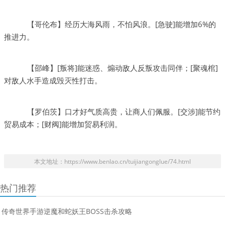
【哥伦布】经历大海风雨，不怕风浪。[急驶]能增加6%的
推进力。
【邵峰】[叛将]能迷惑、煽动敌人反叛攻击同伴；[聚魂棺]
对敌人水手造成毁灭性打击。
【罗伯茨】口才好气质高贵，让商人们佩服。[交涉]能节约
贸易成本；[财阀]能增加贸易利润。
本文地址：https://www.benlao.cn/tuijiangonglue/74.html
热门推荐
传奇世界手游逆魔和蛇妖王BOSS击杀攻略