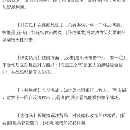
加贸易利润。
【郑石氏】在残酷战场上，总有办法让将士们斗志满满。
技能是[连击]，能连续攻击两次；[卧虎藏龙]可对敌方近处两艘船
发动毁灭性打击。
【伊贺拓清】技能方面，[反击]是船长被击中后，有一定几
率受伤后立刻反击对方船只；[海贼王之怒]是五人的超猛组合技
能，在战场那是无人能挡。
【卡特琳娜】长期海战，知道怎么狠狠打击敌人。[重击]能
让对方下一回合没法攻击；[霸者]的强大霸气能横扫整个战场。
【达伽马】长期搞远洋贸易，对装船和改造船很精通。[扩
容]能提高载货能力；[财阀]能增加贸易利润。